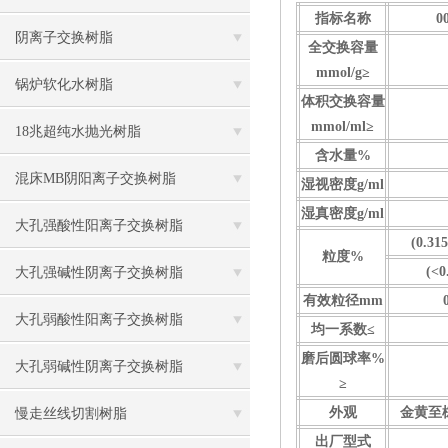
指标名称
0
阴离子交换树脂
全交换容量
mmol/g≥
锅炉软化水树脂
体积交换容量
mmol/ml≥
18兆超纯水抛光树脂
含水量
%
混床MB阴阳离子交换树脂
湿视密度
g/ml
湿真密度
g/ml
大孔强酸性阳离子交换树脂
(0.315
粒度
%
(<
0
大孔强碱性阴离子交换树脂
有效粒径
mm
大孔弱酸性阳离子交换树脂
均一系数
≤
磨后圆球率
%
大孔弱碱性阴离子交换树脂
≥
外观
金黄至
慢走丝线切割树脂
出厂型式