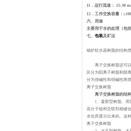
11．运行流速：
15
-30 m
12．工作交换容量：
≥10
六、用途
主要用于
水的处理（包
七、
包装
及贮运
锅炉软水器树脂的结构
离子交换树脂还可以根
区分为阳离子树脂和阴
分为强碱性和弱碱性两
离子交换树脂
离子交换树脂的结
1、凝胶型树脂。用普
高分子链和交联剂相键合
水化而显示出来的。这
离子交换树脂
2、大孔型树脂。大孔型