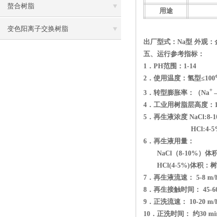
螯合树脂
用途
变色阳离子交换树脂
出厂型式：
Na
型 外观
五、运行参考指标：
1．
PH
范围：
1-14
2．使用温度：氢型
≤
10
+
3．转型膨胀率：（
Na
4．工业用树脂层高度：
5．再生液浓度
NaCl:8-
HCl:4-
6．再生液用量：
NaCl
（
8-10%
）体
HCl(4-5%)
体积：树
7．再生液流速：
5
-8 m
/
8．再生接触时间：
45-6
9．正洗流速：
10
-20 m
/
10．正洗时间： 约
30 mi