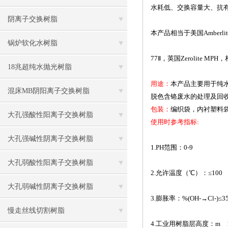
水耗低、交换容量大、抗
阴离子交换树脂
本产品相当于美国
Amberli
锅炉软化水树脂
77
Ⅱ，英国
Zerolite MPH
，
18兆超纯水抛光树脂
用途：
本产品主要用于纯
混床MB阴阳离子交换树脂
脱色含铬废水的处理及回
包装：
编织袋，内衬塑料
大孔强酸性阳离子交换树脂
使用时参考指标
:
大孔强碱性阴离子交换树脂
1.PH
范围：
0-9
大孔弱酸性阳离子交换树脂
2.
允许温度（℃）：≤
100
大孔弱碱性阴离子交换树脂
3.
膨胀率：
%(OH-
→
Cl-)
≤
3
慢走丝线切割树脂
4.
工业用树脂层高度：
m