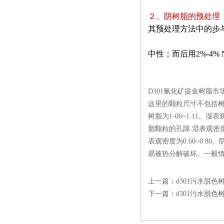
２、阴树脂的预处理
其预处理方法中的步
中性；而后用
2%-4%
D301氰化矿提金树脂市
这里的颗粒尺寸不包括树脂
树脂为1-06~1.1
脂颗粒的孔隙.湿表观密
表观密度为0.60~0
易被热分解破坏。一般情
上一篇：
d301污水脱色
下一篇：
d301污水脱